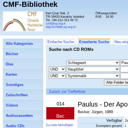
CMF-Bibliothek
Kart Çnar Sok. 2
Öffnungszeiten:
TR-34420 Karaköy Istanbul
8:00
16:30
Tel. +90-212-313 49 72
cmf@sg.org.tr
http://cmfbib.sg.org.tr/
Einfache Suche
Erweiterte Suche
Neu ein
Alle Kategorien
Suche nach CD ROMs
Bücher
Dias
Karten
Sonstiges
Zurück zur Trefferliste
Zeitschriften
Paulus - Der Apo
014
Videos
Becker, Jürgen, 1989
Audiocassetten
Bec
Verfügbar
J
Zu Liste hinzufügen
Audio CDs
Exemplare gesamt
1