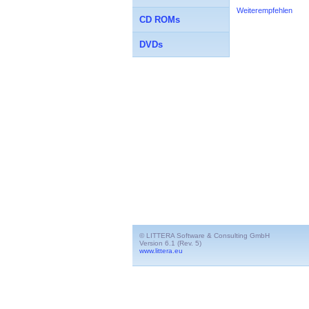
Weiterempfehlen
CD ROMs
DVDs
© LITTERA Software & Consulting GmbH
Version 6.1 (Rev. 5)
www.littera.eu