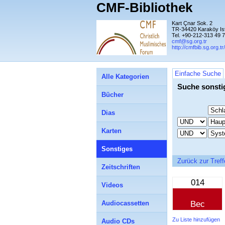
CMF-Bibliothek
Kart Çnar Sok. 2
TR-34420 Karaköy Is
Tel. +90-212-313 49 
cmf@sg.org.tr
http://cmfbib.sg.org.tr/
Einfache Suche
Alle Kategorien
Suche sonsti
Bücher
Dias
Karten
Sonstiges
Zurück zur Treffe
Zeitschriften
014
Videos
Audiocassetten
Bec
Zu Liste hinzufügen
Audio CDs