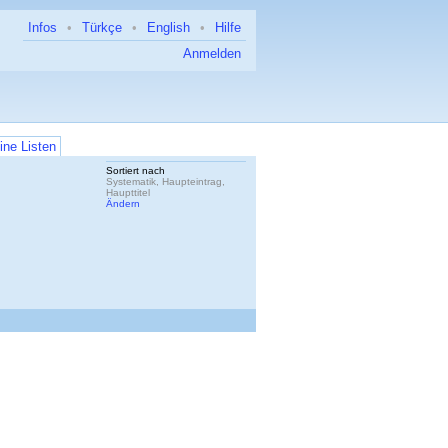
Infos
•
Türkçe
•
English
•
Hilfe
Anmelden
ine Listen
Sortiert nach
Systematik, Haupteintrag,
Haupttitel
Ändern