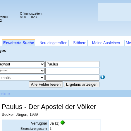
Öffnungszeiten:
tanbul
8:00
16:30
72
Erweiterte Suche
Neu eingetroffen
Stöbern
Meine Ausleihen
Me
ges
rliste
Paulus - Der Apostel der Völker
Becker, Jürgen, 1989
Verfügbar
Ja (1)
Exemplare gesamt
1