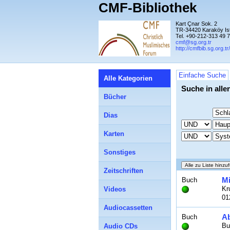
CMF-Bibliothek
Kart Çnar Sok. 2
TR-34420 Karaköy Is
Tel. +90-212-313 49 
cmf@sg.org.tr
http://cmfbib.sg.org.tr/
Einfache Suche
Alle Kategorien
Suche in alle
Bücher
Dias
Karten
Sonstiges
Zeitschriften
Mi
Buch
Kr
Videos
01
Audiocassetten
Ab
Buch
Bu
Audio CDs