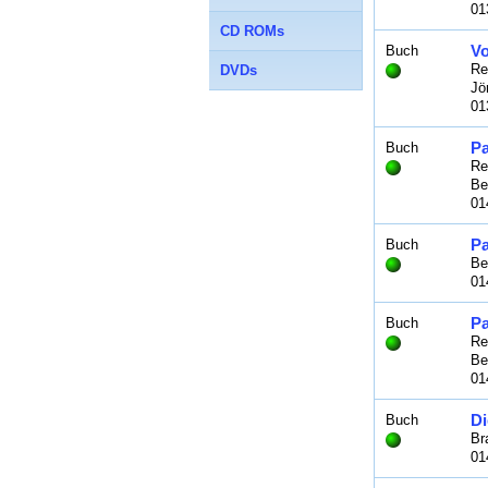
01
CD ROMs
Vo
Buch
Re
DVDs
Jö
01
Pa
Buch
Re
Be
01
Pa
Buch
Be
01
Pa
Buch
Re
Be
01
Di
Buch
Br
01