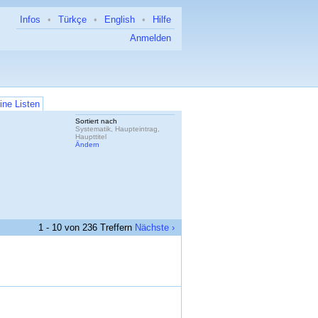
Infos
•
Türkçe
•
English
•
Hilfe
Anmelden
ine Listen
Sortiert nach
Systematik, Haupteintrag,
Haupttitel
Ändern
1 - 10 von 236 Treffern
Nächste ›