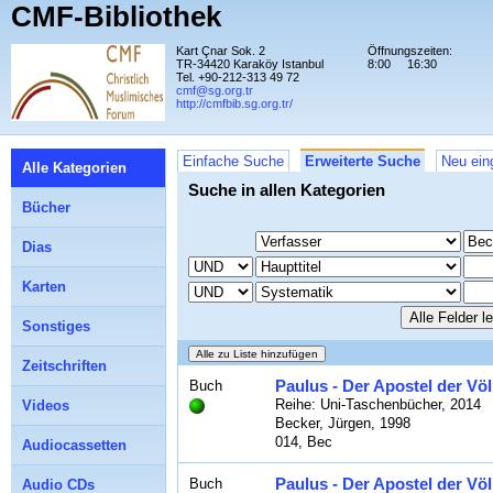
CMF-Bibliothek
Kart Çnar Sok. 2
Öffnungszeiten:
TR-34420 Karaköy Istanbul
8:00
16:30
Tel. +90-212-313 49 72
cmf@sg.org.tr
http://cmfbib.sg.org.tr/
Einfache Suche
Erweiterte Suche
Neu ein
Alle Kategorien
Suche in allen Kategorien
Bücher
Dias
Karten
Sonstiges
Zeitschriften
Paulus - Der Apostel der Völ
Buch
Reihe: Uni-Taschenbücher, 2014
Videos
Becker, Jürgen, 1998
014, Bec
Audiocassetten
Paulus - Der Apostel der Völ
Buch
Audio CDs