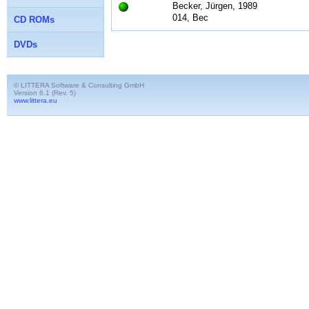
Becker, Jürgen, 1989
014, Bec
CD ROMs
DVDs
© LITTERA Software & Consulting GmbH
Version 6.1 (Rev. 5)
www.littera.eu