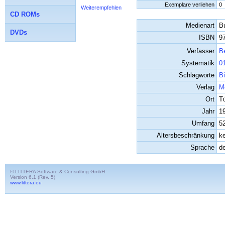
Exemplare verliehen
0
Weiterempfehlen
CD ROMs
Medienart
B
DVDs
ISBN
9
Verfasser
B
Systematik
0
Schlagworte
B
Verlag
M
Ort
T
Jahr
1
Umfang
5
Altersbeschränkung
k
Sprache
d
© LITTERA Software & Consulting GmbH
Version 6.1 (Rev. 5)
www.littera.eu