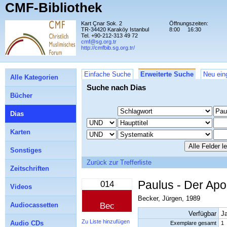
CMF-Bibliothek
Kart Çnar Sok. 2
Öffnungszeiten:
TR-34420 Karaköy Istanbul
8:00
16:30
Tel. +90-212-313 49 72
cmf@sg.org.tr
http://cmfbib.sg.org.tr/
Einfache Suche
Erweiterte Suche
Neu ein
Alle Kategorien
Suche nach Dias
Bücher
Dias
Karten
Sonstiges
Zurück zur Trefferliste
Zeitschriften
Paulus - Der Apo
014
Videos
Becker, Jürgen, 1989
Audiocassetten
Bec
Verfügbar
J
Zu Liste hinzufügen
Audio CDs
Exemplare gesamt
1