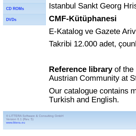
Istanbul Sankt Georg H
CD ROMs
CMF-Kütüphanesi
DVDs
E-Katalog ve Gazete Ariv
Takribi 12.000 adet, çoun
Reference library
of the
Austrian Community at S
Our catalogue contains 
Turkish and English.
© LITTERA Software & Consulting GmbH
Version 6.1 (Rev. 5)
www.littera.eu