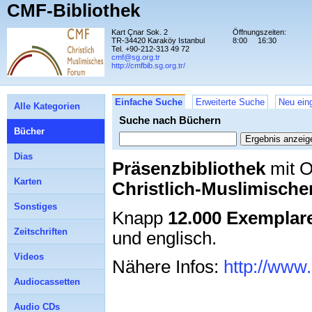
CMF-Bibliothek
Kart Çnar Sok. 2
Öffnungszeiten:
TR-34420 Karaköy Istanbul
8:00
16:30
Tel. +90-212-313 49 72
cmf@sg.org.tr
http://cmfbib.sg.org.tr/
Einfache Suche
Erweiterte Suche
Neu eing
Alle Kategorien
Suche nach Büchern
Bücher
Dias
Präsenzbibliothek
mit O
Karten
Christlich-Muslimisch
Sonstiges
Knapp
12.000 Exemplar
Zeitschriften
und englisch.
Videos
Nähere Infos:
http://www.
Audiocassetten
Audio CDs