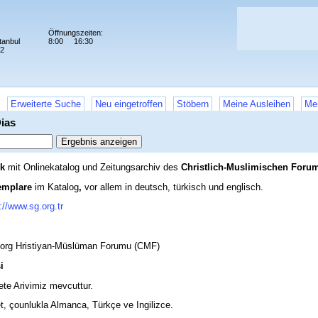
Öffnungszeiten:
tanbul
8:00
16:30
72
Erweiterte Suche
Neu eingetroffen
Stöbern
Meine Ausleihen
Mei
ias
ek
mit Onlinekatalog und Zeitungsarchiv des
Christlich-Muslimischen Foru
emplare
im Katalog
,
vor allem in deutsch, türkisch und englisch.
://www.sg.org.tr
eorg Hristiyan-Müslüman Forumu (CMF)
i
te Arivimiz mevcuttur.
t, çounlukla Almanca, Türkçe ve Ingilizce.