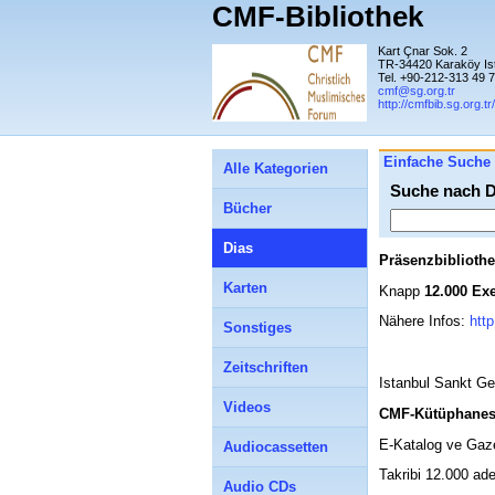
CMF-Bibliothek
Kart Çnar Sok. 2
TR-34420 Karaköy Is
Tel. +90-212-313 49 
cmf@sg.org.tr
http://cmfbib.sg.org.tr/
Einfache Suche
Alle Kategorien
Suche nach D
Bücher
Dias
Präsenzbiblioth
Karten
Knapp
12.000 Ex
Nähere Infos:
http
Sonstiges
Zeitschriften
Istanbul Sankt G
Videos
CMF-Kütüphanes
E-Katalog ve Gaze
Audiocassetten
Takribi 12.000 ade
Audio CDs