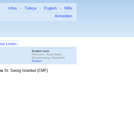
Infos
•
Türkçe
•
English
•
Hilfe
Anmelden
ne Listen
Sortiert nach
Relevanz, Systematik,
Haupteintrag, Haupttitel
Ändern
ms
St. Georg Istanbul (CMF)