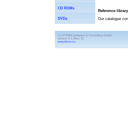
CD ROMs
Reference library
DVDs
Our catalogue co
© LITTERA Software & Consulting GmbH
Version 6.1 (Rev. 5)
www.littera.eu