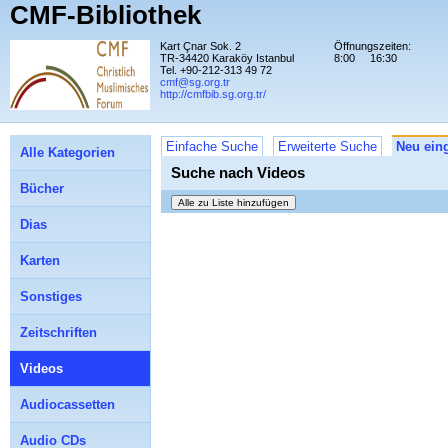
CMF-Bibliothek
Kart Çnar Sok. 2
Öffnungszeiten:
TR-34420 Karaköy Istanbul
8:00
16:30
Tel. +90-212-313 49 72
cmf@sg.org.tr
http://cmfbib.sg.org.tr/
Einfache Suche
Erweiterte Suche
Neu eing
Alle Kategorien
Suche nach Videos
Bücher
Dias
Karten
Sonstiges
Zeitschriften
Videos
Audiocassetten
Audio CDs