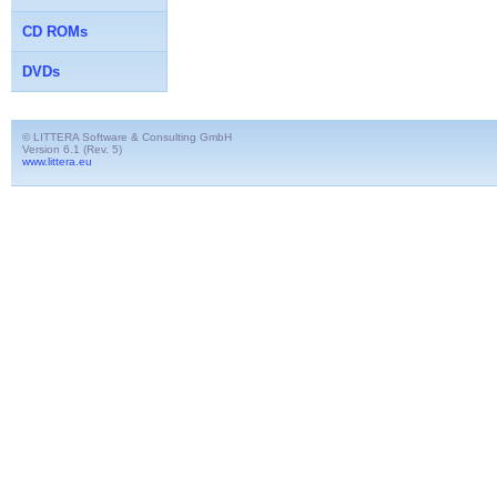
CD ROMs
DVDs
© LITTERA Software & Consulting GmbH
Version 6.1 (Rev. 5)
www.littera.eu