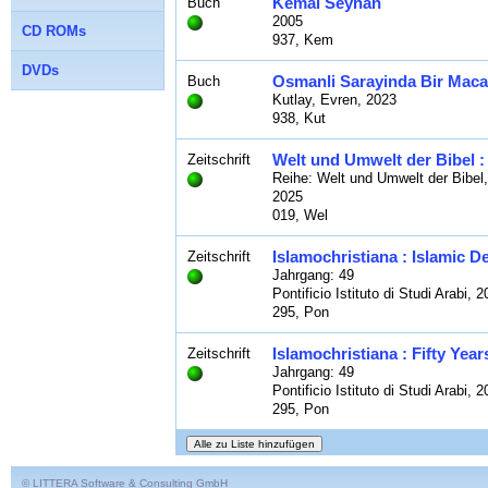
Kemal Seyhan
Buch
2005
CD ROMs
937, Kem
DVDs
Osmanli Sarayinda Bir Macar 
Buch
Kutlay, Evren, 2023
938, Kut
Welt und Umwelt der Bibel :
Zeitschrift
Reihe: Welt und Umwelt der Bibel,
2025
019, Wel
Islamochristiana : Islamic D
Zeitschrift
Jahrgang: 49
Pontificio Istituto di Studi Arabi, 
295, Pon
Islamochristiana : Fifty Yea
Zeitschrift
Jahrgang: 49
Pontificio Istituto di Studi Arabi, 
295, Pon
© LITTERA Software & Consulting GmbH