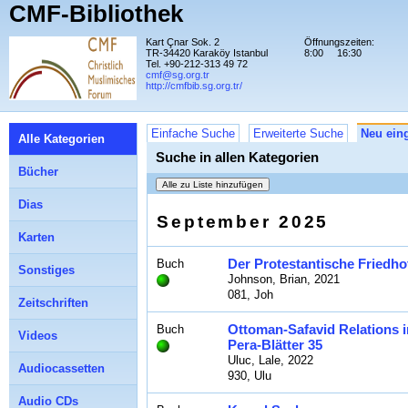
CMF-Bibliothek
Kart Çnar Sok. 2
Öffnungszeiten:
TR-34420 Karaköy Istanbul
8:00
16:30
Tel. +90-212-313 49 72
cmf@sg.org.tr
http://cmfbib.sg.org.tr/
Einfache Suche
Erweiterte Suche
Neu eing
Alle Kategorien
Suche in allen Kategorien
Bücher
Dias
September 2025
Karten
Der Protestantische Friedhof
Buch
Sonstiges
Johnson, Brian, 2021
081, Joh
Zeitschriften
Ottoman-Safavid Relations i
Buch
Videos
Pera-Blätter 35
Uluc, Lale, 2022
Audiocassetten
930, Ulu
Audio CDs