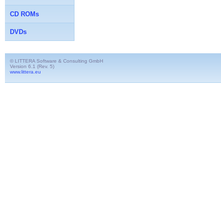
CD ROMs
DVDs
© LITTERA Software & Consulting GmbH
Version 6.1 (Rev. 5)
www.littera.eu