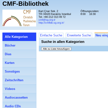
CMF-Bibliothek
Kart Çnar Sok. 2
Öffnungszeiten:
TR-34420 Karaköy Istanbul
8:00
16:30
Tel. +90-212-313 49 72
cmf@sg.org.tr
http://cmfbib.sg.org.tr/
Einfache Suche
Erweiterte Suche
Neu eing
Alle Kategorien
Suche in allen Kategorien
Bücher
Dias
Karten
Sonstiges
Zeitschriften
Videos
Audiocassetten
Audio CDs