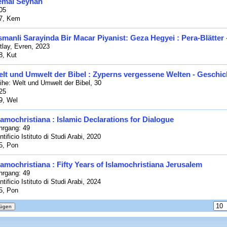
emal Seyhan
05
7, Kem
manli Sarayinda Bir Macar Piyanist: Geza Hegyei : Pera-Blätter 
tlay, Evren, 2023
8, Kut
lt und Umwelt der Bibel : Zyperns vergessene Welten - Geschic
ihe: Welt und Umwelt der Bibel, 30
25
9, Wel
lamochristiana : Islamic Declarations for Dialogue
hrgang: 49
ntificio Istituto di Studi Arabi, 2020
5, Pon
lamochristiana : Fifty Years of Islamochristiana Jerusalem
hrgang: 49
ntificio Istituto di Studi Arabi, 2024
5, Pon