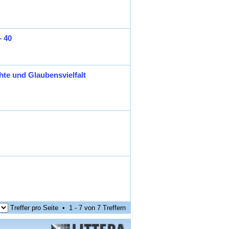
- 40
hte und Glaubensvielfalt
Treffer pro Seite • 1 - 7 von 7 Treffern