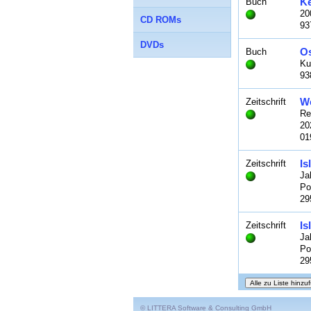
K
Buch
20
CD ROMs
93
DVDs
Os
Buch
Ku
93
We
Zeitschrift
Re
20
01
Is
Zeitschrift
Ja
Po
29
Is
Zeitschrift
Ja
Po
29
© LITTERA Software & Consulting GmbH