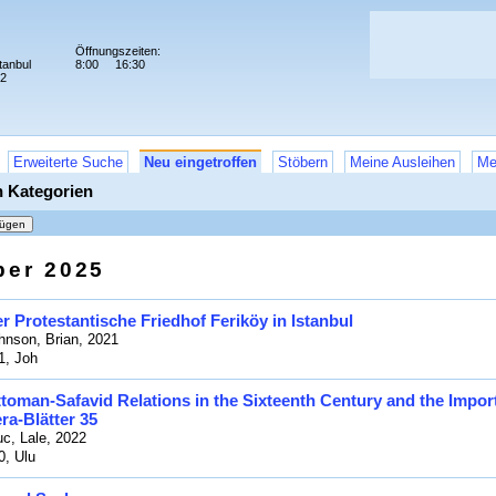
Öffnungszeiten:
tanbul
8:00
16:30
72
Erweiterte Suche
Neu eingetroffen
Stöbern
Meine Ausleihen
Me
n Kategorien
ber 2025
r Protestantische Friedhof Feriköy in Istanbul
hnson, Brian, 2021
1, Joh
toman-Safavid Relations in the Sixteenth Century and the Impor
ra-Blätter 35
uc, Lale, 2022
0, Ulu