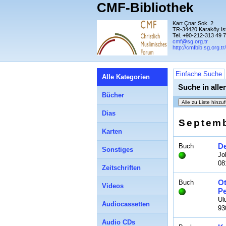
CMF-Bibliothek
Kart Çnar Sok. 2
TR-34420 Karaköy Is
Tel. +90-212-313 49 
cmf@sg.org.tr
http://cmfbib.sg.org.tr/
Einfache Suche
Alle Kategorien
Suche in alle
Bücher
Dias
Septem
Karten
De
Buch
Sonstiges
Jo
08
Zeitschriften
Ot
Buch
Videos
Pe
Ul
Audiocassetten
93
Audio CDs