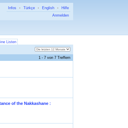
Infos
•
Türkçe
•
English
•
Hilfe
Anmelden
ine Listen
1 - 7 von 7 Treffern
tance of the Nakkashane :