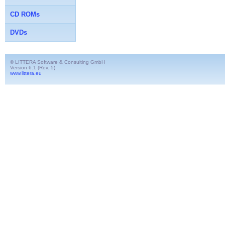
CD ROMs
DVDs
© LITTERA Software & Consulting GmbH
Version 6.1 (Rev. 5)
www.littera.eu