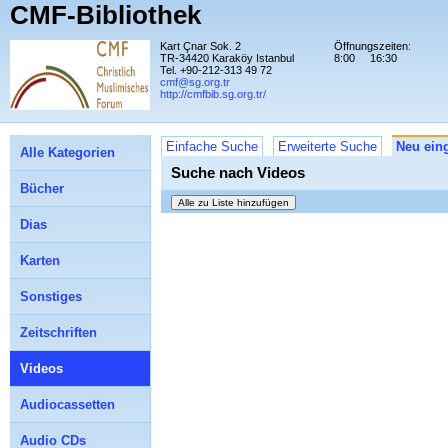
CMF-Bibliothek
Kart Çnar Sok. 2
Öffnungszeiten:
TR-34420 Karaköy Istanbul
8:00
16:30
Tel. +90-212-313 49 72
cmf@sg.org.tr
http://cmfbib.sg.org.tr/
Einfache Suche
Erweiterte Suche
Neu eing
Alle Kategorien
Suche nach Videos
Bücher
Dias
Karten
Sonstiges
Zeitschriften
Videos
Audiocassetten
Audio CDs