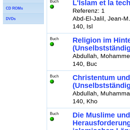
L'Islam et la te
Buch
CD ROMs
Referenz: 1
Abd-El-Jalil, Jean-M
DVDs
140, Isl
Religion im Hint
Buch
(Unselbstständi
Abdullah, Mohamme
140, Buc
Christentum und
Buch
(Unselbstständi
Abdullah, Muhammad
140, Kho
Die Muslime und
Buch
Herausforderung