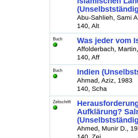
islamischen Län
(Unselbstständi
Abu-Sahlieh, Sami A
140, Alt
Was jeder vom I
Buch
Affolderbach, Martin
140, Aff
Indien (Unselbs
Buch
Ahmad, Aziz, 1983
140, Scha
Herausforderung
Zeitschrift
Aufklärung? Sal
(Unselbstständi
Ahmed, Munir D., 1
140, Zei