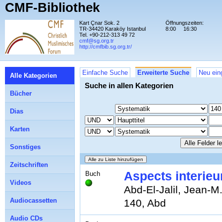
CMF-Bibliothek
Kart Çnar Sok. 2
Öffnungszeiten:
TR-34420 Karaköy Istanbul
8:00
16:30
Tel. +90-212-313 49 72
cmf@sg.org.tr
http://cmfbib.sg.org.tr/
Einfache Suche
Erweiterte Suche
Neu ein
Alle Kategorien
Suche in allen Kategorien
Bücher
Dias
Karten
Sonstiges
Zeitschriften
Aspects interieu
Buch
Videos
Abd-El-Jalil, Jean-M
Audiocassetten
140, Abd
Audio CDs