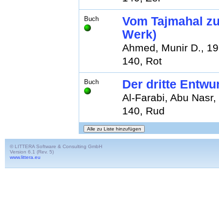
Vom Tajmahal zu
Buch
Werk)
Ahmed, Munir D., 1
140, Rot
Der dritte Entwu
Buch
Al-Farabi, Abu Nasr,
140, Rud
© LITTERA Software & Consulting GmbH
Version 6.1 (Rev. 5)
www.littera.eu