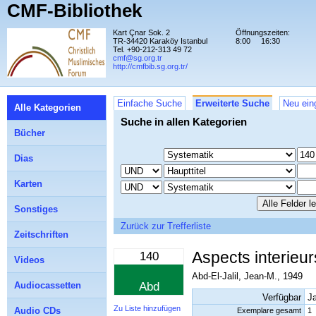
CMF-Bibliothek
Kart Çnar Sok. 2
Öffnungszeiten:
TR-34420 Karaköy Istanbul
8:00
16:30
Tel. +90-212-313 49 72
cmf@sg.org.tr
http://cmfbib.sg.org.tr/
Einfache Suche
Erweiterte Suche
Neu ein
Alle Kategorien
Suche in allen Kategorien
Bücher
Dias
Karten
Sonstiges
Zurück zur Trefferliste
Zeitschriften
Aspects interieur
140
Videos
Abd-El-Jalil, Jean-M., 1949
Audiocassetten
Abd
Verfügbar
J
Zu Liste hinzufügen
Audio CDs
Exemplare gesamt
1