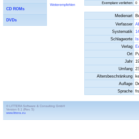
Exemplare verliehen
0
Weiterempfehlen
CD ROMs
Medienart
B
DVDs
Verfasser
Ab
Systematik
14
Schlagworte
I
Verlag
Ed
Ort
Pa
Jahr
1
Umfang
2
Altersbeschränkung
k
Auflage
D
Sprache
f
© LITTERA Software & Consulting GmbH
Version 6.1 (Rev. 5)
www.littera.eu