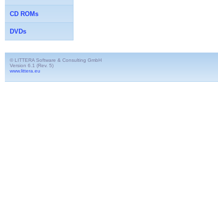
CD ROMs
DVDs
© LITTERA Software & Consulting GmbH
Version 6.1 (Rev. 5)
www.littera.eu