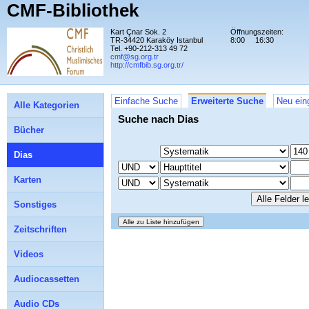
CMF-Bibliothek
Kart Çnar Sok. 2
Öffnungszeiten:
TR-34420 Karaköy Istanbul
8:00
16:30
Tel. +90-212-313 49 72
cmf@sg.org.tr
http://cmfbib.sg.org.tr/
Einfache Suche
Erweiterte Suche
Neu ein
Alle Kategorien
Suche nach Dias
Bücher
Dias
Karten
Sonstiges
Zeitschriften
Videos
Audiocassetten
Audio CDs