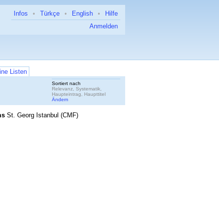
Infos
•
Türkçe
•
English
•
Hilfe
Anmelden
ne Listen
Sortiert nach
Relevanz, Systematik,
Haupteintrag, Haupttitel
Ändern
ms
St. Georg Istanbul (CMF)