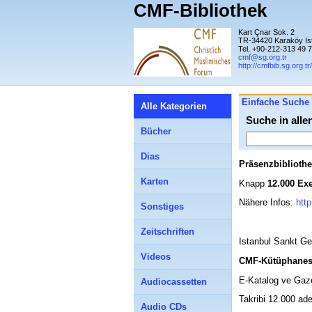
CMF-Bibliothek
Kart Çnar Sok. 2
TR-34420 Karaköy Is
Tel. +90-212-313 49 
cmf@sg.org.tr
http://cmfbib.sg.org.tr/
Einfache Suche
Alle Kategorien
Suche in alle
Bücher
Dias
Präsenzbiblioth
Karten
Knapp
12.000 Ex
Nähere Infos:
http
Sonstiges
Zeitschriften
Istanbul Sankt G
Videos
CMF-Kütüphanes
E-Katalog ve Gaze
Audiocassetten
Takribi 12.000 ade
Audio CDs