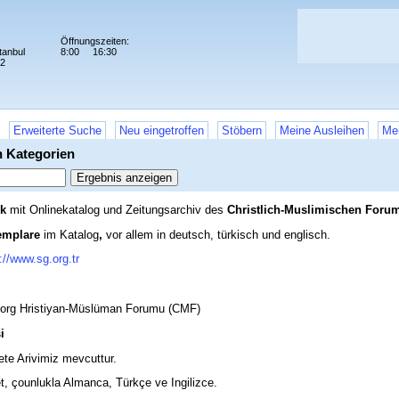
Öffnungszeiten:
tanbul
8:00
16:30
72
Erweiterte Suche
Neu eingetroffen
Stöbern
Meine Ausleihen
Mei
n Kategorien
ek
mit Onlinekatalog und Zeitungsarchiv des
Christlich-Muslimischen Foru
emplare
im Katalog
,
vor allem in deutsch, türkisch und englisch.
://www.sg.org.tr
eorg Hristiyan-Müslüman Forumu (CMF)
i
te Arivimiz mevcuttur.
t, çounlukla Almanca, Türkçe ve Ingilizce.