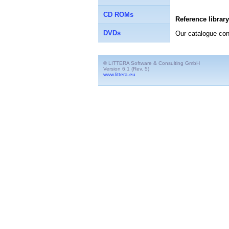
CD ROMs
Reference library
DVDs
Our catalogue co
© LITTERA Software & Consulting GmbH
Version 6.1 (Rev. 5)
www.littera.eu