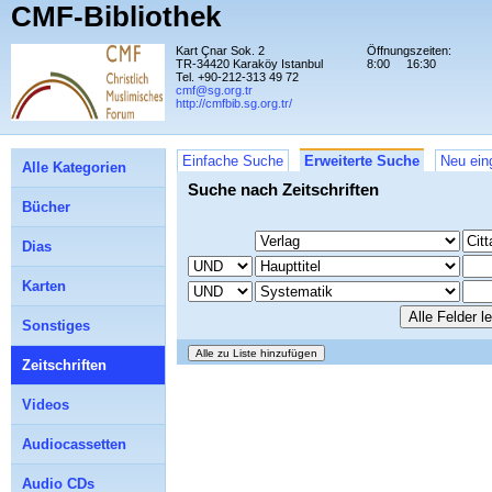
CMF-Bibliothek
Kart Çnar Sok. 2
Öffnungszeiten:
TR-34420 Karaköy Istanbul
8:00
16:30
Tel. +90-212-313 49 72
cmf@sg.org.tr
http://cmfbib.sg.org.tr/
Einfache Suche
Erweiterte Suche
Neu ein
Alle Kategorien
Suche nach Zeitschriften
Bücher
Dias
Karten
Sonstiges
Zeitschriften
Videos
Audiocassetten
Audio CDs