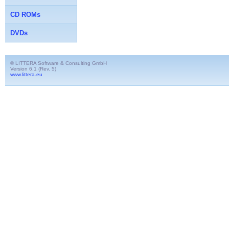
CD ROMs
DVDs
© LITTERA Software & Consulting GmbH
Version 6.1 (Rev. 5)
www.littera.eu