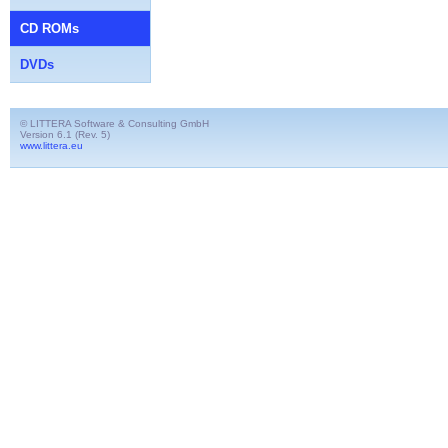
CD ROMs
DVDs
© LITTERA Software & Consulting GmbH
Version 6.1 (Rev. 5)
www.littera.eu