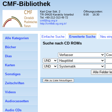
CMF-Bibliothek
Kart Çnar Sok. 2
Öffnungszeiten:
TR-34420 Karaköy Istanbul
8:00
16:30
Tel. +90-212-313 49 72
cmf@sg.org.tr
http://cmfbib.sg.org.tr/
Einfache Suche
Erweiterte Suche
Neu ein
Alle Kategorien
Suche nach CD ROMs
Bücher
Dias
Karten
Sonstiges
Zeitschriften
Videos
Audiocassetten
Audio CDs