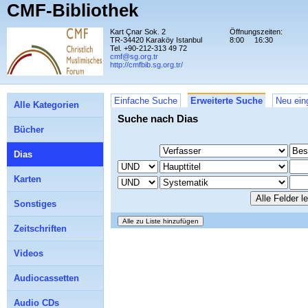
CMF-Bibliothek
Kart Çnar Sok. 2
Öffnungszeiten:
TR-34420 Karaköy Istanbul
8:00
16:30
Tel. +90-212-313 49 72
cmf@sg.org.tr
http://cmfbib.sg.org.tr/
Einfache Suche
Erweiterte Suche
Neu ein
Alle Kategorien
Suche nach Dias
Bücher
Dias
Karten
Sonstiges
Zeitschriften
Videos
Audiocassetten
Audio CDs