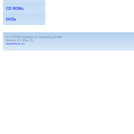
CD ROMs
DVDs
© LITTERA Software & Consulting GmbH
Version 6.1 (Rev. 5)
www.littera.eu