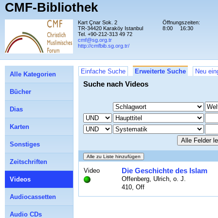
CMF-Bibliothek
Kart Çnar Sok. 2
Öffnungszeiten:
TR-34420 Karaköy Istanbul
8:00
16:30
Tel. +90-212-313 49 72
cmf@sg.org.tr
http://cmfbib.sg.org.tr/
Einfache Suche
Erweiterte Suche
Neu ein
Alle Kategorien
Suche nach Videos
Bücher
Dias
Karten
Sonstiges
Zeitschriften
Die Geschichte des Islam
Video
Offenberg, Ulrich, o. J.
Videos
410, Off
Audiocassetten
Audio CDs