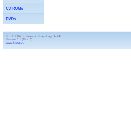
CD ROMs
DVDs
© LITTERA Software & Consulting GmbH
Version 6.1 (Rev. 5)
www.littera.eu