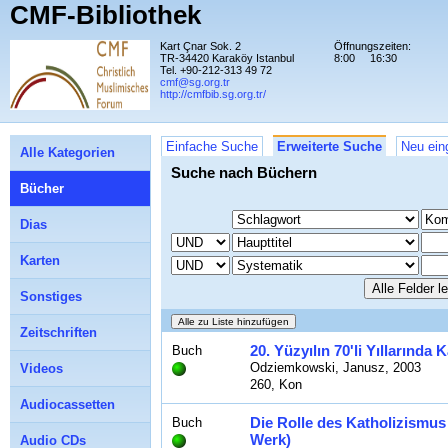
CMF-Bibliothek
Kart Çnar Sok. 2
Öffnungszeiten:
TR-34420 Karaköy Istanbul
8:00
16:30
Tel. +90-212-313 49 72
cmf@sg.org.tr
http://cmfbib.sg.org.tr/
Einfache Suche
Erweiterte Suche
Neu ein
Alle Kategorien
Suche nach Büchern
Bücher
Dias
Karten
Sonstiges
Zeitschriften
20. Yüzyılın 70'li Yıllarınd
Buch
Odziemkowski, Janusz, 2003
Videos
260, Kon
Audiocassetten
Die Rolle des Katholizismus
Buch
Werk)
Audio CDs