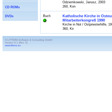
Odziemkowski, Janusz, 2003
260, Kon
CD ROMs
Katholische Kirche in Osteur
Buch
DVDs
Mitarbeiterkongreß 1990
Kirche in Not / Ostpriesterhilfe, 1
360, Kir
© LITTERA Software & Consulting GmbH
Version 6.1 (Rev. 5)
www.littera.eu