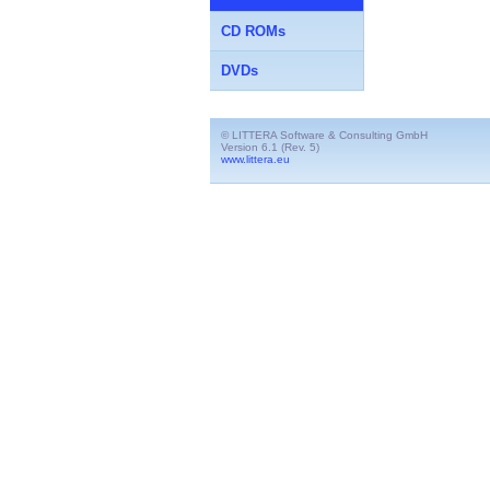
CD ROMs
DVDs
© LITTERA Software & Consulting GmbH
Version 6.1 (Rev. 5)
www.littera.eu