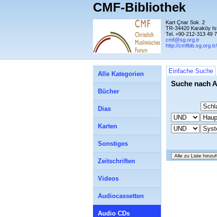
CMF-Bibliothek
Kart Çnar Sok. 2
TR-34420 Karaköy Is
Tel. +90-212-313 49 
cmf@sg.org.tr
http://cmfbib.sg.org.tr/
Einfache Suche
Alle Kategorien
Suche nach 
Bücher
Dias
Karten
Sonstiges
Zeitschriften
Videos
Audiocassetten
Audio CDs