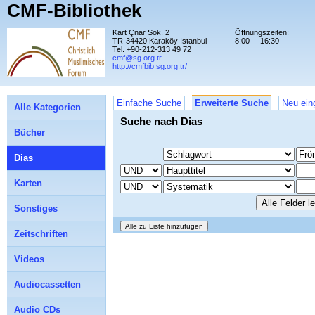
CMF-Bibliothek
Kart Çnar Sok. 2
Öffnungszeiten:
TR-34420 Karaköy Istanbul
8:00
16:30
Tel. +90-212-313 49 72
cmf@sg.org.tr
http://cmfbib.sg.org.tr/
Einfache Suche
Erweiterte Suche
Neu ein
Alle Kategorien
Suche nach Dias
Bücher
Dias
Karten
Sonstiges
Zeitschriften
Videos
Audiocassetten
Audio CDs