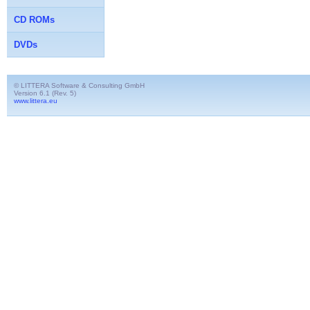
CD ROMs
DVDs
© LITTERA Software & Consulting GmbH
Version 6.1 (Rev. 5)
www.littera.eu