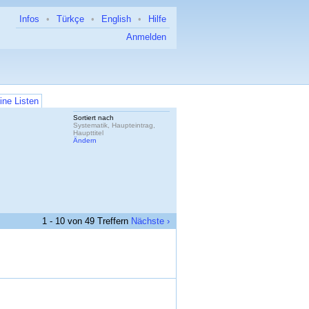
Infos
•
Türkçe
•
English
•
Hilfe
Anmelden
ine Listen
Sortiert nach
Systematik, Haupteintrag,
Haupttitel
Ändern
1 - 10 von 49 Treffern
Nächste ›