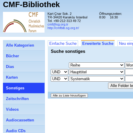
CMF-Bibliothek
Kart Çnar Sok. 2
Öffnungszeiten:
TR-34420 Karaköy Istanbul
8:00
16:30
Tel. +90-212-313 49 72
cmf@sg.org.tr
http://cmfbib.sg.org.tr/
Einfache Suche
Erweiterte Suche
Neu ein
Alle Kategorien
Suche sonstiges
Bücher
Dias
Karten
Sonstiges
Zeitschriften
Videos
Audiocassetten
Audio CDs