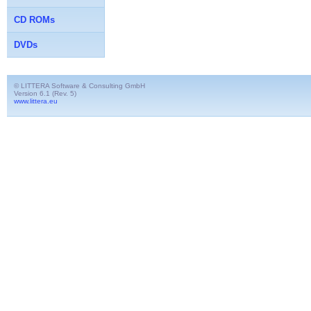
CD ROMs
DVDs
© LITTERA Software & Consulting GmbH
Version 6.1 (Rev. 5)
www.littera.eu