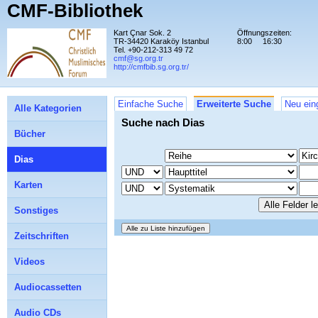
CMF-Bibliothek
Kart Çnar Sok. 2
Öffnungszeiten:
TR-34420 Karaköy Istanbul
8:00
16:30
Tel. +90-212-313 49 72
cmf@sg.org.tr
http://cmfbib.sg.org.tr/
Einfache Suche
Erweiterte Suche
Neu ein
Alle Kategorien
Suche nach Dias
Bücher
Dias
Karten
Sonstiges
Zeitschriften
Videos
Audiocassetten
Audio CDs