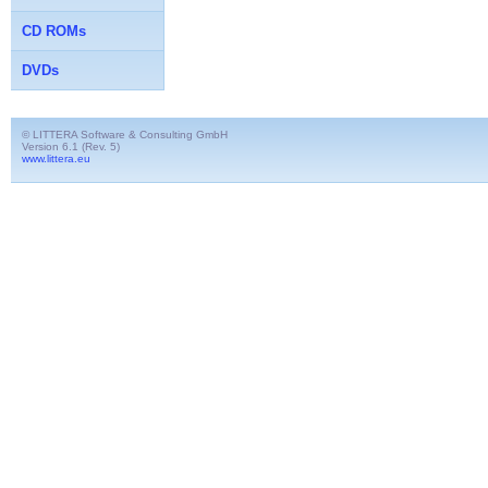
CD ROMs
DVDs
© LITTERA Software & Consulting GmbH
Version 6.1 (Rev. 5)
www.littera.eu