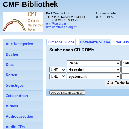
CMF-Bibliothek
Kart Çnar Sok. 2
Öffnungszeiten:
TR-34420 Karaköy Istanbul
8:00
16:30
Tel. +90-212-313 49 72
cmf@sg.org.tr
http://cmfbib.sg.org.tr/
Einfache Suche
Erweiterte Suche
Neu ein
Alle Kategorien
Suche nach CD ROMs
Bücher
Dias
Karten
Sonstiges
Zeitschriften
Videos
Audiocassetten
Audio CDs