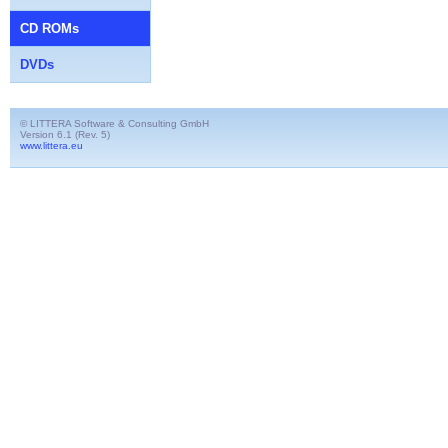
CD ROMs
DVDs
© LITTERA Software & Consulting GmbH
Version 6.1 (Rev. 5)
www.littera.eu