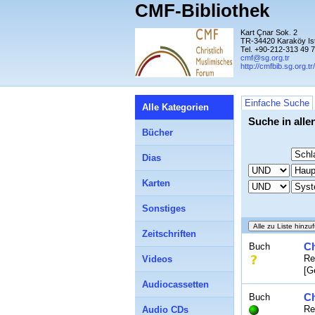
CMF-Bibliothek
Kart Çnar Sok. 2
TR-34420 Karaköy Is
Tel. +90-212-313 49 
cmf@sg.org.tr
http://cmfbib.sg.org.tr/
Einfache Suche
Alle Kategorien
Suche in alle
Bücher
Dias
Karten
Sonstiges
Zeitschriften
Ch
Buch
Re
Videos
[G
Audiocassetten
Ch
Buch
Re
Audio CDs