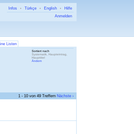
Infos
•
Türkçe
•
English
•
Hilfe
Anmelden
ine Listen
Sortiert nach
Systematik, Haupteintrag,
Haupttitel
Ändern
1 - 10 von 49 Treffern
Nächste ›