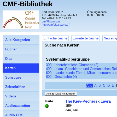
CMF-Bibliothek
Kart Çnar Sok. 2
Öffnungszeiten:
TR-34420 Karaköy Istanbul
8:00
16:30
Tel. +90-212-313 49 72
cmf@sg.org.tr
http://cmfbib.sg.org.tr/
Einfache Suche
Erweiterte Suche
Neu eing
Alle Kategorien
Suche nach Karten
Bücher
Dias
Systematik-Obergruppe
300 - Innerchristliche Ökumene (2)
Karten
400 - Islam. Geschichte und Osmanisches Reic
600 - Landeskunde Türkei, Mittelmeerraum u.is
800 - Geschichte (4)
Sonstiges
Alle
A
B
C
D
E
Zeitschriften
Videos
The Kiev-Pechersk Lavra
Karte
Audiocassetten
1994
344, Kie
Audio CDs