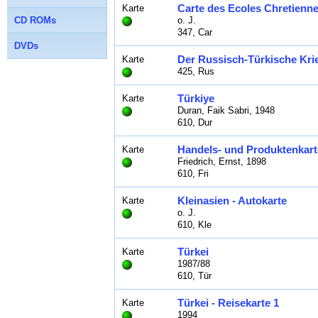
Carte des Ecoles Chretienn
Karte
CD ROMs
o. J.
347, Car
DVDs
Der Russisch-Türkische Krieg
Karte
425, Rus
Türkiye
Karte
Duran, Faik Sabri, 1948
610, Dur
Handels- und Produktenkarte
Karte
Friedrich, Ernst, 1898
610, Fri
Kleinasien - Autokarte
Karte
o. J.
610, Kle
Türkei
Karte
1987/88
610, Tür
Türkei - Reisekarte 1
Karte
1994