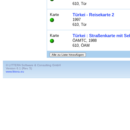
610, Tür
Türkei - Reisekarte 2
Karte
1997
610, Tür
Türkei : Straßenkarte mit S
Karte
ÖAMTC, 1988
610, ÖAM
© LITTERA Software & Consulting GmbH
Version 6.1 (Rev. 5)
www.littera.eu