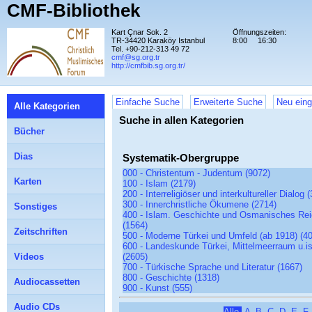
CMF-Bibliothek
Kart Çnar Sok. 2
Öffnungszeiten:
TR-34420 Karaköy Istanbul
8:00
16:30
Tel. +90-212-313 49 72
cmf@sg.org.tr
http://cmfbib.sg.org.tr/
Einfache Suche
Erweiterte Suche
Neu eing
Alle Kategorien
Suche in allen Kategorien
Bücher
Dias
Systematik-Obergruppe
000 - Christentum - Judentum (9072)
Karten
100 - Islam (2179)
200 - Interreligiöser und interkultureller Dialog 
300 - Innerchristliche Ökumene (2714)
Sonstiges
400 - Islam. Geschichte und Osmanisches Reic
(1564)
Zeitschriften
500 - Moderne Türkei und Umfeld (ab 1918) (4
600 - Landeskunde Türkei, Mittelmeerraum u.i
Videos
(2605)
700 - Türkische Sprache und Literatur (1667)
800 - Geschichte (1318)
Audiocassetten
900 - Kunst (555)
Audio CDs
Alle
A
B
C
D
E
F