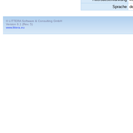
Sprache
d
© LITTERA Software & Consulting GmbH
Version 6.1 (Rev. 5)
www.littera.eu