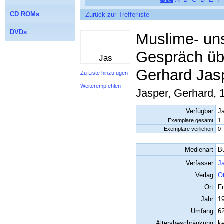
CD ROMs
Zurück zur Trefferliste
DVDs
Muslime- un
Gespräch übe
Jas
Gerhard Jasp
Zu Liste hinzufügen
Weiterempfehlen
Jasper, Gerhard, 
Verfügbar
J
Exemplare gesamt
1
Exemplare verliehen
0
Medienart
B
Verfasser
J
Verlag
O
Ort
F
Jahr
1
Umfang
6
Altersbeschränkung
k