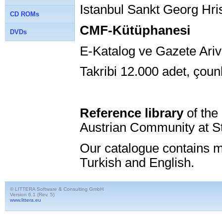
Istanbul Sankt Georg H
CD ROMs
CMF-Kütüphanesi
DVDs
E-Katalog ve Gazete Ariv
Takribi 12.000 adet, çoun
Reference library
of the
Austrian Community at S
Our catalogue contains 
Turkish and English.
© LITTERA Software & Consulting GmbH
Version 6.1 (Rev. 5)
www.littera.eu