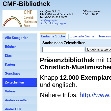
CMF-Bibliothek
Kart Çnar Sok. 2
Öffnungszeiten:
TR-34420 Karaköy Istanbul
8:00
16:30
Tel. +90-212-313 49 72
cmf@sg.org.tr
http://cmfbib.sg.org.tr/
Einfache Suche
Erweiterte Suche
Neu eing
Alle Kategorien
Suche nach Zeitschriften
Bücher
Dias
Präsenzbibliothek
mit O
Karten
Christlich-Muslimisch
Sonstiges
Knapp
12.000 Exemplar
Zeitschriften
und englisch.
Videos
Nähere Infos:
http://www.
Audiocassetten
Audio CDs