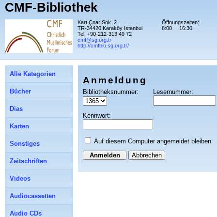
CMF-Bibliothek
Kart Çnar Sok. 2
Öffnungszeiten:
TR-34420 Karaköy Istanbul
8:00
16:30
Tel. +90-212-313 49 72
cmf@sg.org.tr
http://cmfbib.sg.org.tr/
Alle Kategorien
Anmeldung
Bücher
Bibliotheksnummer:
Lesernummer:
Dias
Kennwort:
Karten
Auf diesem Computer angemeldet bleiben
Sonstiges
Abbrechen
Zeitschriften
Videos
Audiocassetten
Audio CDs