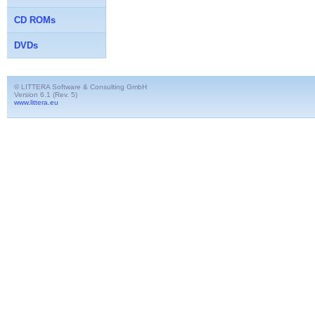
CD ROMs
DVDs
© LITTERA Software & Consulting GmbH
Version 6.1 (Rev. 5)
www.littera.eu