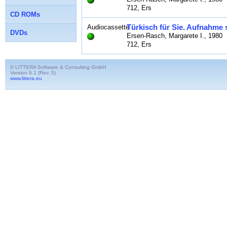
712, Ers
CD ROMs
Türkisch für Sie. Aufnahme 
Audiocassette
DVDs
Ersen-Rasch, Margarete I., 1980
712, Ers
© LITTERA Software & Consulting GmbH
Version 6.1 (Rev. 5)
www.littera.eu