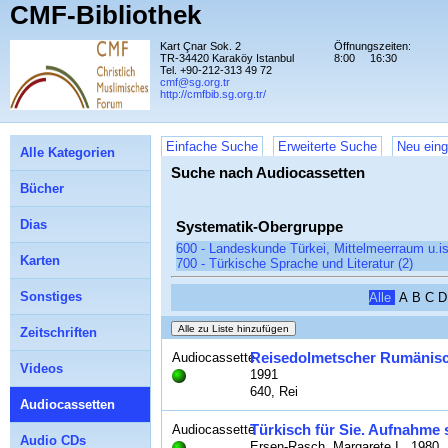
CMF-Bibliothek
Kart Çnar Sok. 2
Öffnungszeiten:
TR-34420 Karaköy Istanbul
8:00
16:30
Tel. +90-212-313 49 72
cmf@sg.org.tr
http://cmfbib.sg.org.tr/
Einfache Suche
Erweiterte Suche
Neu eing
Alle Kategorien
Suche nach Audiocassetten
Bücher
Dias
Systematik-Obergruppe
600 - Landeskunde Türkei, Mittelmeerraum u.is
Karten
700 - Türkische Sprache und Literatur (2)
Sonstiges
Alle
A
B
C
D
Zeitschriften
Reisedolmetscher Rumänis
Audiocassette
Videos
1991
640, Rei
Audiocassetten
Türkisch für Sie. Aufnahme 
Audiocassette
Audio CDs
Ersen-Rasch, Margarete I., 1980