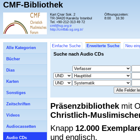
CMF-Bibliothek
Kart Çnar Sok. 2
Öffnungszeiten:
TR-34420 Karaköy Istanbul
8:00
16:30
Tel. +90-212-313 49 72
cmf@sg.org.tr
http://cmfbib.sg.org.tr/
Einfache Suche
Erweiterte Suche
Neu ein
Alle Kategorien
Suche nach Audio CDs
Bücher
Dias
Karten
Sonstiges
Präsenzbibliothek
mit O
Zeitschriften
Christlich-Muslimisch
Videos
Knapp
12.000 Exemplar
Audiocassetten
und englisch.
Audio CDs