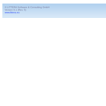
© LITTERA Software & Consulting GmbH
Version 6.1 (Rev. 5)
www.littera.eu