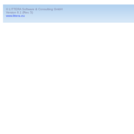
© LITTERA Software & Consulting GmbH
Version 6.1 (Rev. 5)
www.littera.eu