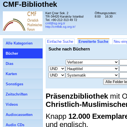
CMF-Bibliothek
Kart Çnar Sok. 2
Öffnungszeiten:
TR-34420 Karaköy Istanbul
8:00
16:30
Tel. +90-212-313 49 72
cmf@sg.org.tr
http://cmfbib.sg.org.tr/
Einfache Suche
Erweiterte Suche
Neu ein
Alle Kategorien
Suche nach Büchern
Bücher
Dias
Karten
Sonstiges
Präsenzbibliothek
mit O
Zeitschriften
Christlich-Muslimisch
Videos
Knapp
12.000 Exemplar
Audiocassetten
und englisch.
Audio CDs