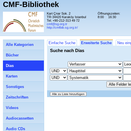
CMF-Bibliothek
Kart Çnar Sok. 2
Öffnungszeiten:
TR-34420 Karaköy Istanbul
8:00
16:30
Tel. +90-212-313 49 72
cmf@sg.org.tr
http://cmfbib.sg.org.tr/
Einfache Suche
Erweiterte Suche
Neu ein
Alle Kategorien
Suche nach Dias
Bücher
Dias
Karten
Sonstiges
Zeitschriften
Videos
Audiocassetten
Audio CDs