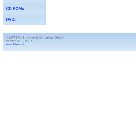
CD ROMs
DVDs
© LITTERA Software & Consulting GmbH
Version 6.1 (Rev. 5)
www.littera.eu