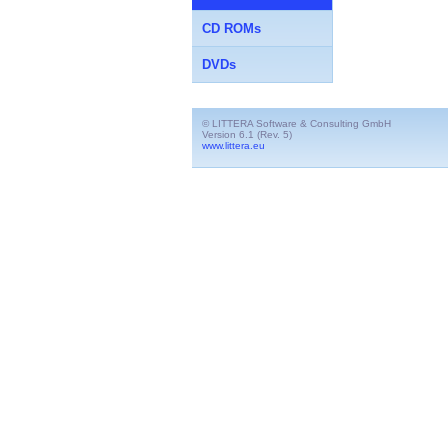
CD ROMs
DVDs
© LITTERA Software & Consulting GmbH
Version 6.1 (Rev. 5)
www.littera.eu