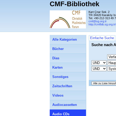
CMF-Bibliothek
Kart Çnar Sok. 2
TR-34420 Karaköy Is
Tel. +90-212-313 49 
cmf@sg.org.tr
http://cmfbib.sg.org.tr/
Einfache Suche
Alle Kategorien
Suche nach 
Bücher
Dias
Karten
Sonstiges
Zeitschriften
Videos
Audiocassetten
Audio CDs