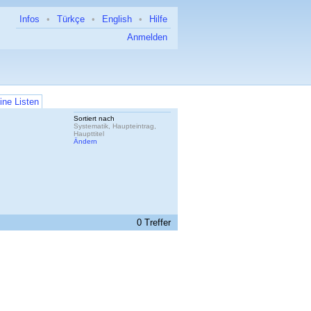
Infos
•
Türkçe
•
English
•
Hilfe
Anmelden
ine Listen
Sortiert nach
Systematik, Haupteintrag,
Haupttitel
Ändern
0 Treffer