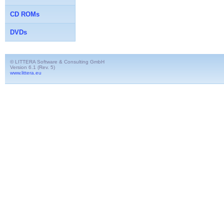
CD ROMs
DVDs
© LITTERA Software & Consulting GmbH
Version 6.1 (Rev. 5)
www.littera.eu