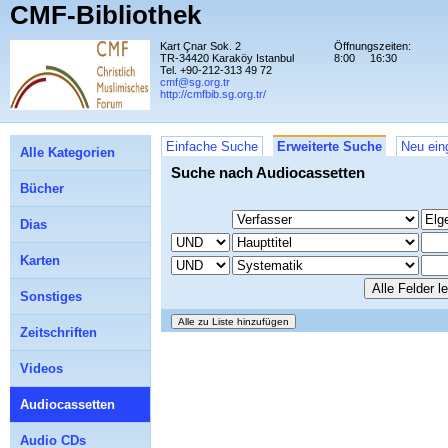
CMF-Bibliothek
Kart Çnar Sok. 2
Öffnungszeiten:
TR-34420 Karaköy Istanbul
8:00
16:30
Tel. +90-212-313 49 72
cmf@sg.org.tr
http://cmfbib.sg.org.tr/
Einfache Suche
Erweiterte Suche
Neu ein
Alle Kategorien
Suche nach Audiocassetten
Bücher
Dias
Karten
Sonstiges
Zeitschriften
Videos
Audiocassetten
Audio CDs