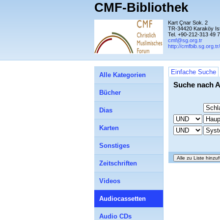
CMF-Bibliothek
Kart Çnar Sok. 2
TR-34420 Karaköy Is
Tel. +90-212-313 49 
cmf@sg.org.tr
http://cmfbib.sg.org.tr/
Einfache Suche
Alle Kategorien
Suche nach A
Bücher
Dias
Karten
Sonstiges
Zeitschriften
Videos
Audiocassetten
Audio CDs