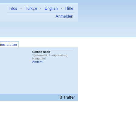
Infos
•
Türkçe
•
English
•
Hilfe
Anmelden
ine Listen
Sortiert nach
Systematik, Haupteintrag,
Haupttitel
Ändern
0 Treffer