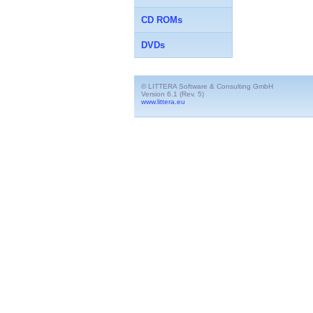
CD ROMs
DVDs
© LITTERA Software & Consulting GmbH
Version 6.1 (Rev. 5)
www.littera.eu