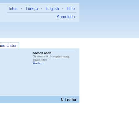
Infos
•
Türkçe
•
English
•
Hilfe
Anmelden
ine Listen
Sortiert nach
Systematik, Haupteintrag,
Haupttitel
Ändern
0 Treffer