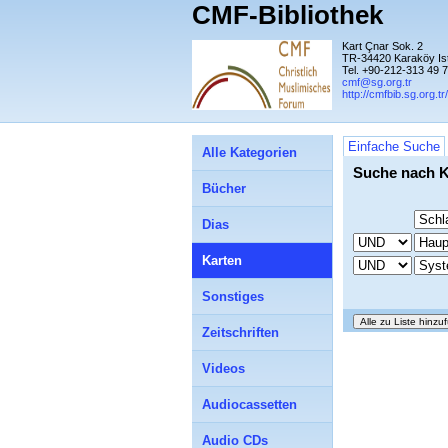
CMF-Bibliothek
Kart Çnar Sok. 2
TR-34420 Karaköy Is
Tel. +90-212-313 49 
cmf@sg.org.tr
http://cmfbib.sg.org.tr/
Einfache Suche
Alle Kategorien
Suche nach K
Bücher
Dias
Karten
Sonstiges
Zeitschriften
Videos
Audiocassetten
Audio CDs