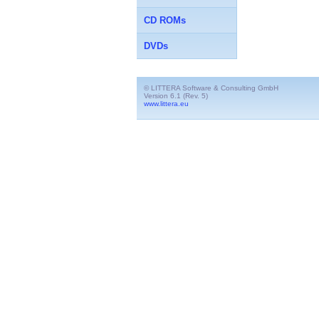
CD ROMs
DVDs
© LITTERA Software & Consulting GmbH
Version 6.1 (Rev. 5)
www.littera.eu