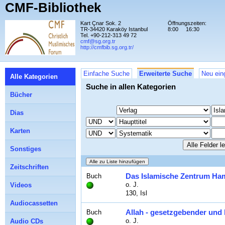
CMF-Bibliothek
Kart Çnar Sok. 2
Öffnungszeiten:
TR-34420 Karaköy Istanbul
8:00
16:30
Tel. +90-212-313 49 72
cmf@sg.org.tr
http://cmfbib.sg.org.tr/
Einfache Suche
Erweiterte Suche
Neu ein
Alle Kategorien
Suche in allen Kategorien
Bücher
Dias
Karten
Sonstiges
Zeitschriften
Das Islamische Zentrum Hamb
Buch
o. J.
Videos
130, Isl
Audiocassetten
Allah - gesetzgebender und 
Buch
o. J.
Audio CDs