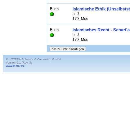
Islamische Ethik (Unselbsts
Buch
o. J.
170, Mus
Islamisches Recht - Schari'
Buch
o. J.
170, Mus
© LITTERA Software & Consulting GmbH
Version 6.1 (Rev. 5)
www.littera.eu