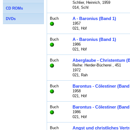
Schlier, Heinrich, 1959
014, Schl
CD ROMs
A - Baronius (Band 1)
Buch
DVDs
1957
021, Höf
A - Baronius (Band 1)
Buch
1986
021, Höf
Aberglaube - Christentum (
Buch
Reihe: Herder-Bücherei , 451
1972
021, Rah
Barontus - Cölestiner (Band
Buch
1958
021, Höf
Barontus - Cölestiner (Band
Buch
1986
021, Höf
Angst und christliches Vert
Buch