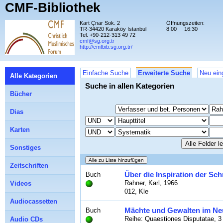
CMF-Bibliothek
Kart Çnar Sok. 2
Öffnungszeiten:
TR-34420 Karaköy Istanbul
8:00
16:30
Tel. +90-212-313 49 72
cmf@sg.org.tr
http://cmfbib.sg.org.tr/
Einfache Suche
Erweiterte Suche
Neu ein
Alle Kategorien
Suche in allen Kategorien
Bücher
Dias
Karten
Sonstiges
Zeitschriften
Über die Inspiration der Sch
Buch
Rahner, Karl, 1966
Videos
012, Kle
Audiocassetten
Mächte und Gewalten im Ne
Buch
Reihe: Quaestiones Disputatae, 3
Audio CDs