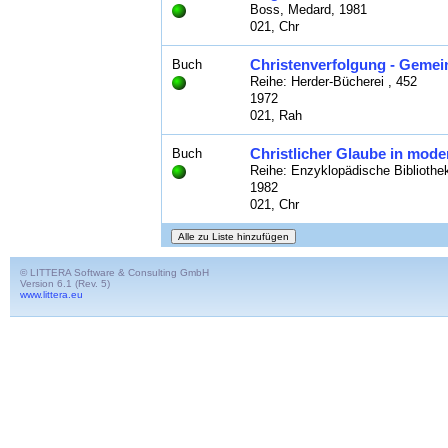
Boss, Medard, 1981
021, Chr
Christenverfolgung - Gemein
Buch
Reihe: Herder-Bücherei , 452
1972
021, Rah
Christlicher Glaube in mode
Buch
Reihe: Enzyklopädische Bibliothe
1982
021, Chr
© LITTERA Software & Consulting GmbH
Version 6.1 (Rev. 5)
www.littera.eu