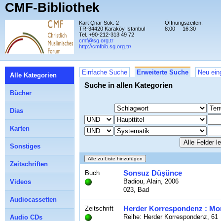
CMF-Bibliothek
Kart Çnar Sok. 2
Öffnungszeiten:
TR-34420 Karaköy Istanbul
8:00
16:30
Tel. +90-212-313 49 72
cmf@sg.org.tr
http://cmfbib.sg.org.tr/
Einfache Suche
Erweiterte Suche
Neu ein
Alle Kategorien
Suche in allen Kategorien
Bücher
Dias
Karten
Sonstiges
Zeitschriften
Sonsuz Düşünce
Buch
Badiou, Alain, 2006
Videos
023, Bad
Audiocassetten
Herder Korrespondenz : Mona
Zeitschrift
Reihe: Herder Korrespondenz, 61
Audio CDs