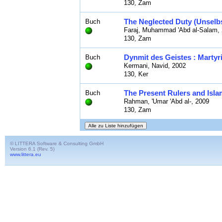
130, Zam
The Neglected Duty (Unselb
Buch
Faraj, Muhammad 'Abd al-Salam,
130, Zam
Dynmit des Geistes : Martyr
Buch
Kermani, Navid, 2002
130, Ker
The Present Rulers and Isl
Buch
Rahman, 'Umar 'Abd al-, 2009
130, Zam
© LITTERA Software & Consulting GmbH
Version 6.1 (Rev. 5)
www.littera.eu