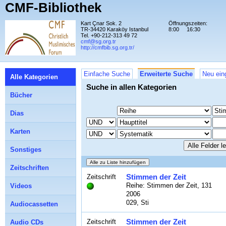
CMF-Bibliothek
Kart Çnar Sok. 2
Öffnungszeiten:
TR-34420 Karaköy Istanbul
8:00
16:30
Tel. +90-212-313 49 72
cmf@sg.org.tr
http://cmfbib.sg.org.tr/
Einfache Suche
Erweiterte Suche
Neu ein
Alle Kategorien
Suche in allen Kategorien
Bücher
Dias
Karten
Sonstiges
Zeitschriften
Stimmen der Zeit
Zeitschrift
Reihe: Stimmen der Zeit, 131
Videos
2006
029, Sti
Audiocassetten
Stimmen der Zeit
Zeitschrift
Audio CDs