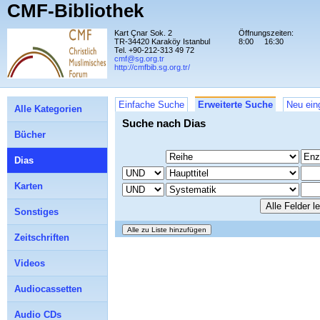
CMF-Bibliothek
Kart Çnar Sok. 2
Öffnungszeiten:
TR-34420 Karaköy Istanbul
8:00
16:30
Tel. +90-212-313 49 72
cmf@sg.org.tr
http://cmfbib.sg.org.tr/
Einfache Suche
Erweiterte Suche
Neu ein
Alle Kategorien
Suche nach Dias
Bücher
Dias
Karten
Sonstiges
Zeitschriften
Videos
Audiocassetten
Audio CDs