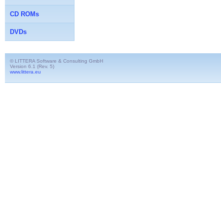
CD ROMs
DVDs
© LITTERA Software & Consulting GmbH
Version 6.1 (Rev. 5)
www.littera.eu