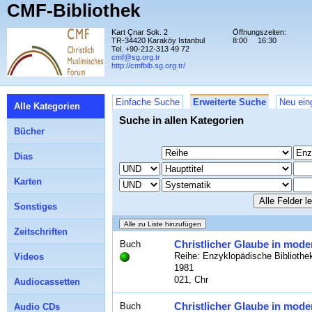
CMF-Bibliothek
Kart Çnar Sok. 2
Öffnungszeiten:
TR-34420 Karaköy Istanbul
8:00
16:30
Tel. +90-212-313 49 72
cmf@sg.org.tr
http://cmfbib.sg.org.tr/
Einfache Suche
Erweiterte Suche
Neu ein
Alle Kategorien
Suche in allen Kategorien
Bücher
Dias
Karten
Sonstiges
Zeitschriften
Christlicher Glaube in mode
Buch
Reihe: Enzyklopädische Bibliothek
Videos
1981
021, Chr
Audiocassetten
Christlicher Glaube in mode
Buch
Audio CDs