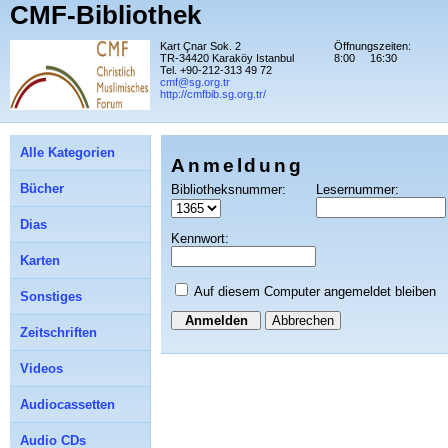
CMF-Bibliothek
Kart Çnar Sok. 2
Öffnungszeiten:
TR-34420 Karaköy Istanbul
8:00
16:30
Tel. +90-212-313 49 72
cmf@sg.org.tr
http://cmfbib.sg.org.tr/
Alle Kategorien
Anmeldung
Bücher
Bibliotheksnummer:
Lesernummer:
Dias
Kennwort:
Karten
Auf diesem Computer angemeldet bleiben
Sonstiges
Abbrechen
Zeitschriften
Videos
Audiocassetten
Audio CDs