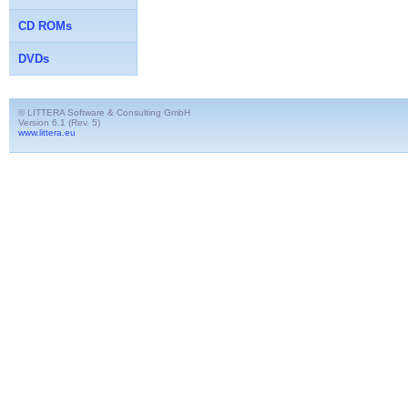
CD ROMs
DVDs
© LITTERA Software & Consulting GmbH
Version 6.1 (Rev. 5)
www.littera.eu