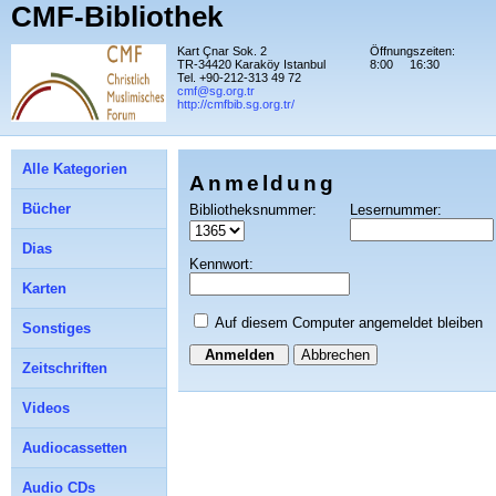
CMF-Bibliothek
Kart Çnar Sok. 2
Öffnungszeiten:
TR-34420 Karaköy Istanbul
8:00
16:30
Tel. +90-212-313 49 72
cmf@sg.org.tr
http://cmfbib.sg.org.tr/
Alle Kategorien
Anmeldung
Bücher
Bibliotheksnummer:
Lesernummer:
Dias
Kennwort:
Karten
Auf diesem Computer angemeldet bleiben
Sonstiges
Abbrechen
Zeitschriften
Videos
Audiocassetten
Audio CDs