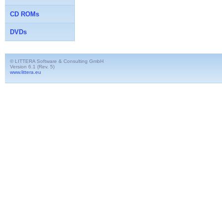
CD ROMs
DVDs
© LITTERA Software & Consulting GmbH
Version 6.1 (Rev. 5)
www.littera.eu